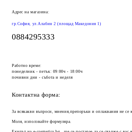
Адрес на магазина:
гр.София, ул.Алабин 2 (площад Македония 1)
0884295333
Работно време:
понеделник - петък: 09:00ч - 18:00ч
почивни дни - събота и неделя
Контактна форма:
За всякакви въпроси, мнения,препоръки и оплаквания не се к
Моля, използвайте формуляра.
Екипът на
e-cosmetics.bg
ще се постарае да се свърже с вас