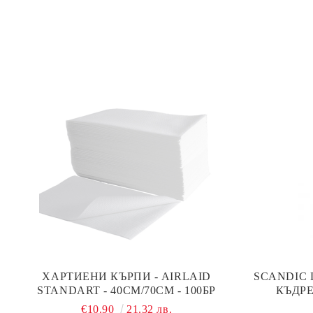
ХАРТИЕНИ КЪРПИ - AIRLAID
SCANDIC 
STANDART - 40СМ/70СМ - 100БР
КЪДРЕ
€10.90
21.32 лв.