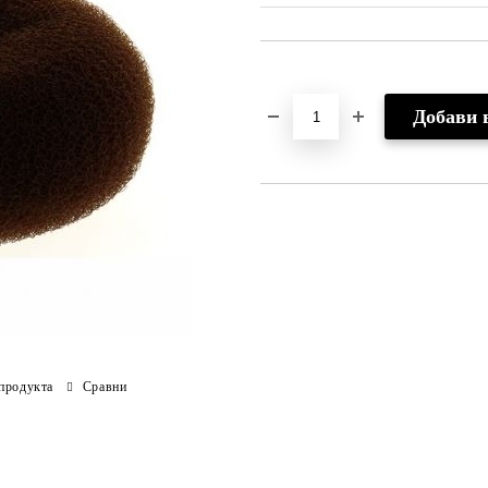
Добави в желани
продукта
Сравни